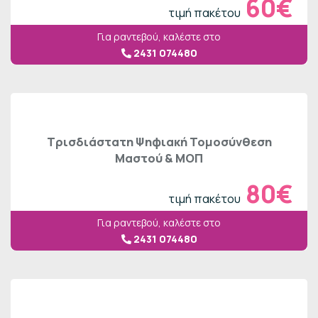
60€
τιμή πακέτου
Για ραντεβού, καλέστε στο
2431 074480
Τρισδιάστατη Ψηφιακή Τομοσύνθεση
Μαστού & ΜΟΠ
80€
τιμή πακέτου
Για ραντεβού, καλέστε στο
2431 074480