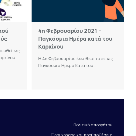
κού
4η Φεβρουαρίου 2021 –
ούς
Παγκόσμια Ημέρα κατά του
Καρκίνου
ερωθεί ως
ρκίνου...
Η 4η Φεβρουαρίου έχει θεσπιστεί ως
Παγκόσμια Ημέρα Κατά του...
Πολιτική απορρήτου
Όροι χρήσης και προϋποθέσεις