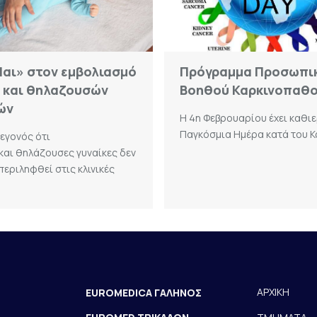
Ναι» στον εμβολιασμό
Πρόγραμμα Προσωπι
 και θηλαζουσών
Βοηθού Καρκινοπαθ
ών
Η 4η Φεβρουαρίου έχει καθι
Παγκόσμια Ημέρα κατά του Κα
εγονός ότι
 και θηλάζουσες γυναίκες δεν
περιληφθεί στις κλινικές
ΑΡΧΙΚΗ
EUROMEDICA ΓΑΛΗΝΟΣ