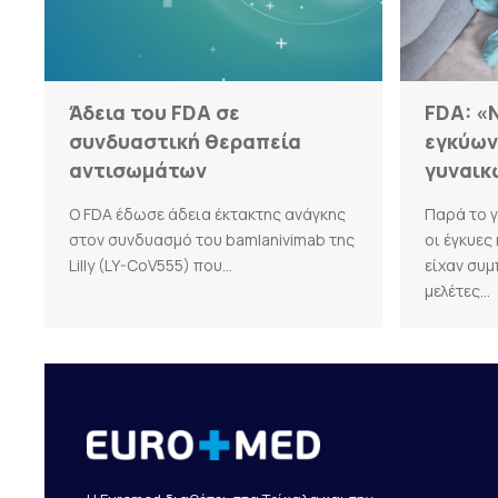
Άδεια του FDA σε
FDA: «
συνδυαστική θεραπεία
εγκύων
αντισωμάτων
γυναικ
Ο FDA έδωσε άδεια έκτακτης ανάγκης
Παρά το γ
στον συνδυασμό του bamlanivimab της
οι έγκυες
Lilly (LY-CoV555) που...
είχαν συμ
μελέτες...