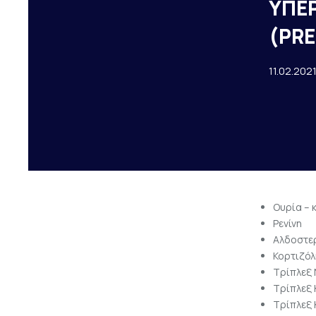
ΥΠΕ
(PR
11.02.202
Ουρία – 
Ρενίνη
Αλδοστε
Κορτιζόλ
Τρίπλεξ
Τρίπλεξ
Τρίπλεξ 