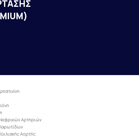
ΡΤΑΣΗΣ
EMIUM)
1
κρεατινίνη
ρόνη
η
 Νεφρικών Αρτηριών
 Καρωτίδων
Κοιλιακής Αορτής