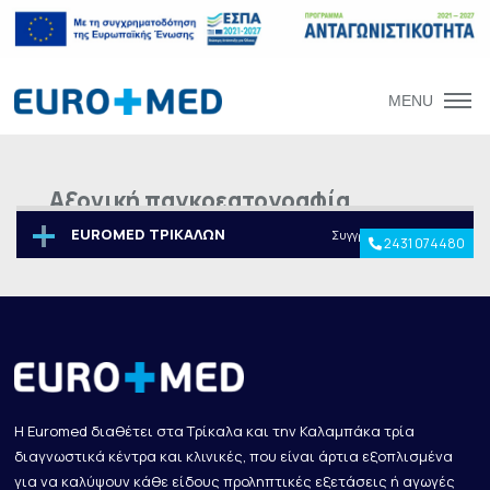
MENU
Αξονική παγκρεατογραφία
EUROMED ΤΡΙΚΑΛΩΝ
Συγγρού 28 & Φλέμινγκ
2431 074480
Η Euromed διαθέτει στα Τρίκαλα και την Καλαμπάκα τρία
διαγνωστικά κέντρα και κλινικές, που είναι άρτια εξοπλισμένα
για να καλύψουν κάθε είδους προληπτικές εξετάσεις ή αγωγές